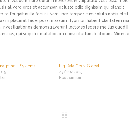
tem vel eum iriure dolor in hendrerit in vulputate velit esse mole
lisis at vero eros et accumsan et iusto odio dignissim qui blandit
e te feugait nulla facilisi. Nam liber tempor cum soluta nobis elei
azim placerat facer possim assum. Typi non habent claritatem ins
em. Investigationes demonstraverunt lectores legere me lius quod ii
ynamicus, qui sequitur mutationem consuetudium lectorum. Mirum e
anagement Systems
Big Data Goes Global
015
23/10/2015
lar
Post similar