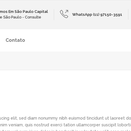
mos Em São Paulo Capital
WhatsApp (11) 97150-3591
e São Paulo - Consulte
Contato
scing elit, sed diam nonummy nibh euismod tincidunt ut laoreet d
im veniam, quis nostrud exerci tation ullamcorper suscipit loborti