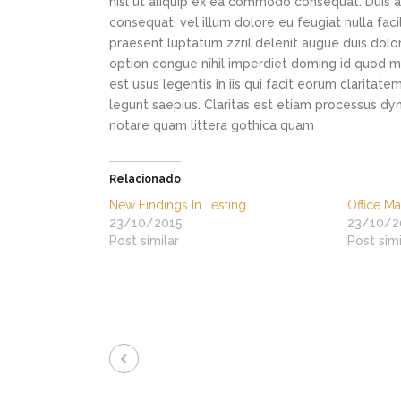
nisl ut aliquip ex ea commodo consequat. Duis au
consequat, vel illum dolore eu feugiat nulla faci
praesent luptatum zzril delenit augue duis dolor
option congue nihil imperdiet doming id quod m
est usus legentis in iis qui facit eorum claritat
legunt saepius. Claritas est etiam processus d
notare quam littera gothica quam
Relacionado
New Findings In Testing
Office M
23/10/2015
23/10/2
Post similar
Post simi