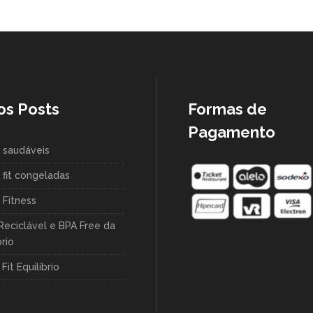
os Posts
Formas de
Pagamento
 saudáveis
 fit congeladas
 Fitness
Reciclável e BPA Free da
brio
Fit Equilíbrio