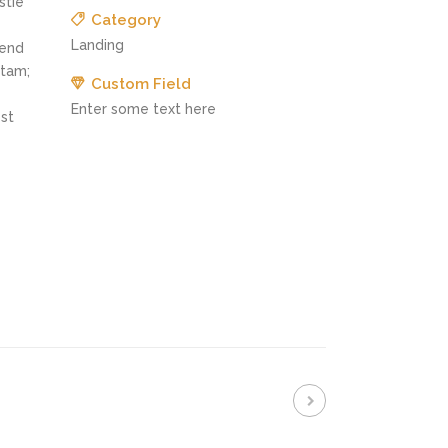
stie
Category
Landing
fend
itam;
Custom Field
Enter some text here
st