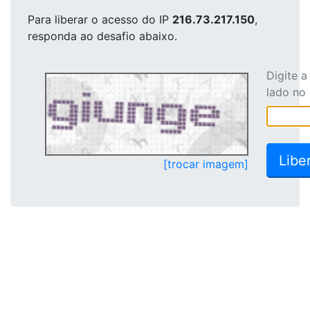
Para liberar o acesso
do IP
216.73.217.150
,
responda ao desafio abaixo.
Digite 
lado no
[trocar imagem]