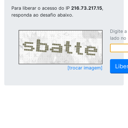
Para liberar o acesso
do IP
216.73.217.15
,
responda ao desafio abaixo.
Digite 
lado no
[trocar imagem]