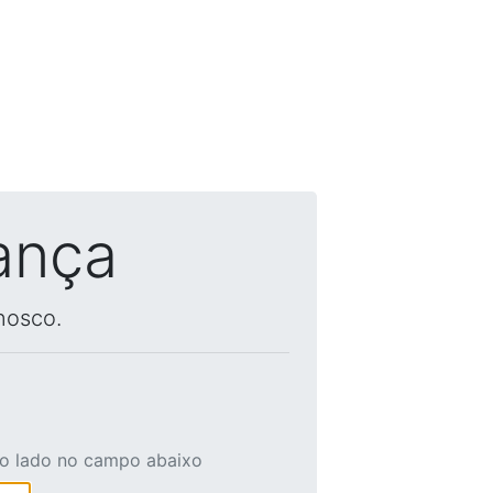
ança
nosco.
ao lado no campo abaixo