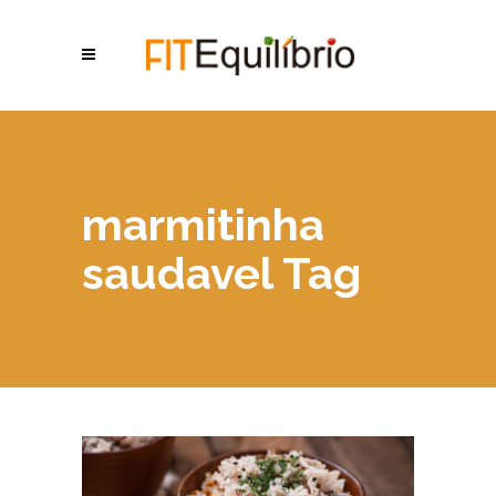
marmitinha
saudavel Tag