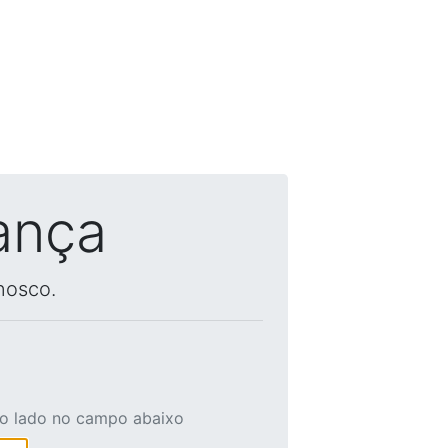
ança
nosco.
ao lado no campo abaixo