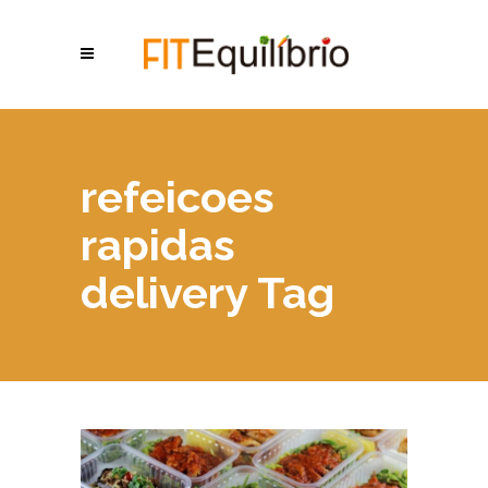
refeicoes
rapidas
delivery Tag