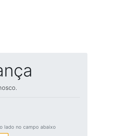
ança
nosco.
ao lado no campo abaixo