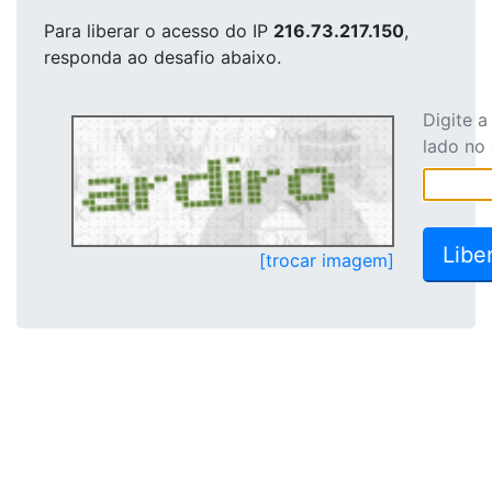
Para liberar o acesso
do IP
216.73.217.150
,
responda ao desafio abaixo.
Digite 
lado no
[trocar imagem]