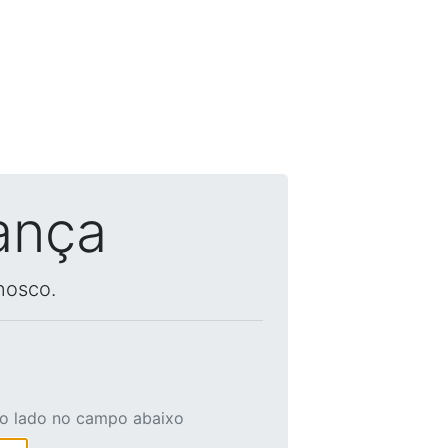
ança
nosco.
ao lado no campo abaixo