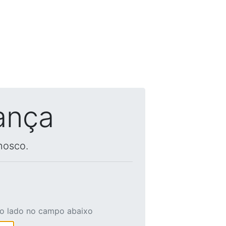
ança
nosco.
ao lado no campo abaixo